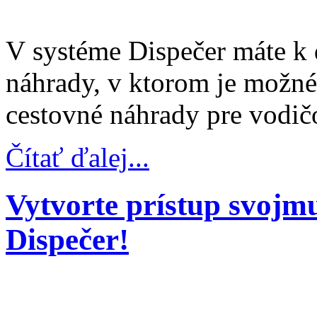
V systéme Dispečer máte k 
náhrady, v ktorom je možn
cestovné náhrady pre vodič
Čítať ďalej...
Vytvorte prístup svojm
Dispečer!