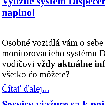
Využite systém Dispeče
naplno!
Osobné vozidlá vám o sebe
monitorovacieho systému Di
vodičovi
vždy aktuálne in
všetko čo môžete?
Čítať ďalej...
Servisy viažuce sa k poi