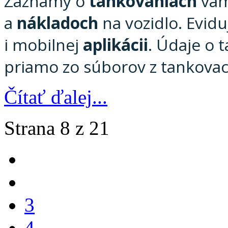
Záznamy o
tankovaniach
vám
a
nákladoch
na vozidlo. Evidu
i mobilnej
aplikácii
. Údaje o 
priamo zo súborov z tankovac
Čítať ďalej...
Strana 8 z 21
3
4