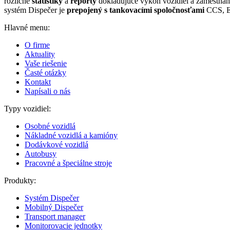
rozličné
štatistiky
a
reporty
dokladujúce výkon vozidiel a zamestna
systém Dispečer je
prepojený s tankovacími spoločnosťami
CCS, Es
Hlavné menu:
O firme
Aktuality
Vaše riešenie
Časté otázky
Kontakt
Napísali o nás
Typy vozidiel:
Osobné vozidlá
Nákladné vozidlá a kamióny
Dodávkové vozidlá
Autobusy
Pracovné a špeciálne stroje
Produkty:
Systém Dispečer
Mobilný Dispečer
Transport manager
Monitorovacie jednotky