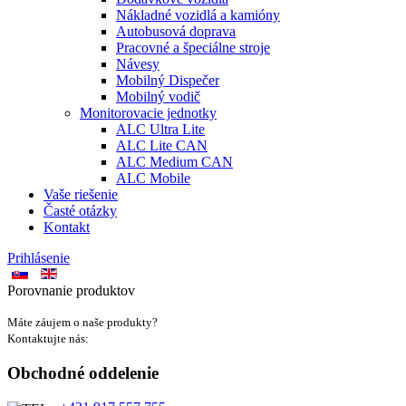
Nákladné vozidlá a kamióny
Autobusová doprava
Pracovné a špeciálne stroje
Návesy
Mobilný Dispečer
Mobilný vodič
Monitorovacie jednotky
ALC Ultra Lite
ALC Lite CAN
ALC Medium CAN
ALC Mobile
Vaše riešenie
Časté otázky
Kontakt
Prihlásenie
Porovnanie produktov
Máte záujem o naše produkty?
Kontaktujte nás:
Obchodné oddelenie