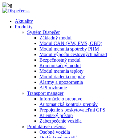
Aktuality
Produkty
Systém Dispečer
Základný modul
Modul CAN (VW, FMS, OBD)
Modul merania spotreby PHM
Modul výpočtu cestovných náhrad
Bezpečnostný modul
Komunikačný modul
Modul merania teploty
Modul riadenia prepráv
Alarmy a upozornenia
API rozhranie
Transport manager
Informácie o preprave
Automatická kontrola prepráv
Prepojenie s poskytovateľmi GPS
Klientský prístup
Zabezpečenie vozidla
Produktové riešenia
Osobné vozidlá
Dodávkové vozidlá