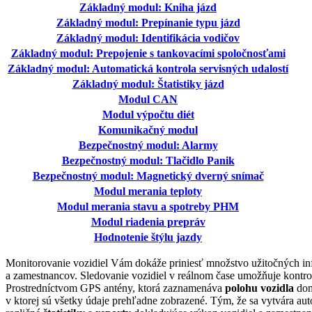
Základný modul: Kniha jázd
Základný modul: Prepínanie typu jázd
Základný modul: Identifikácia vodičov
Základný modul: Prepojenie s tankovacími spoločnosťami
Základný modul: Automatická kontrola servisných udalostí
Základný modul: Štatistiky jázd
Modul CAN
Modul výpočtu diét
Komunikačný modul
Bezpečnostný modul: Alarmy
Bezpečnostný modul: Tlačidlo Panik
Bezpečnostný modul: Magnetický dverný snímač
Modul merania teploty
Modul merania stavu a spotreby PHM
Modul riadenia prepráv
Hodnotenie štýlu jazdy
Monitorovanie vozidiel Vám dokáže priniesť množstvo užitočných inf
a zamestnancov. Sledovanie vozidiel v reálnom čase umožňuje kontr
Prostredníctvom GPS antény, ktorá zaznamenáva
polohu
vozidla
dom
v ktorej sú všetky údaje prehľadne zobrazené. Tým, že sa vytvára au