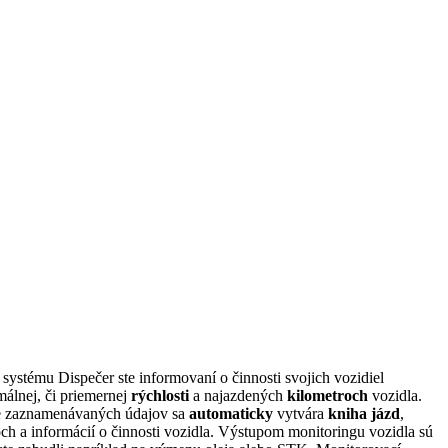
ystému Dispečer ste informovaní o činnosti svojich vozidiel
álnej, či priemernej
rýchlosti
a najazdených
kilometroch
vozidla.
ade zaznamenávaných údajov sa
automaticky
vytvára
kniha jázd
,
ch a informácií o činnosti vozidla. Výstupom monitoringu vozidla sú