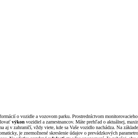
ormácií o vozidle a vozovom parku. Prostredníctvom monitorovacieho s
olovať
výkon
vozidiel a zamestnancov. Máte prehľad o aktuálnej, maxim
a aj v zahraničí, vždy viete, kde sa Vaše vozidlo nachádza. Na zákl
tomaticky, je znemožnené skreslenie údajov o prevádzkových parametro