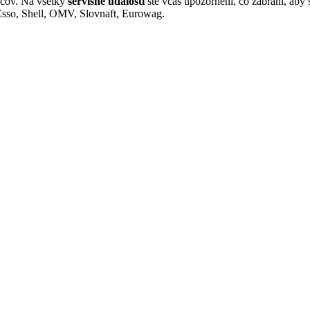
ncov. Na všetky
servisné udalosti
ste včas upozornení, čo zabráni, aby
so, Shell, OMV, Slovnaft, Eurowag.