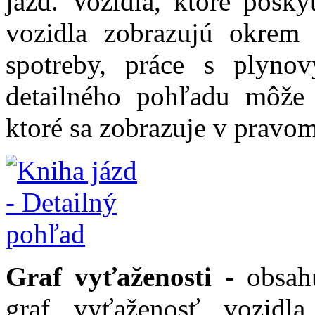
jázd. Vozidlá, ktoré posky
vozidla zobrazujú okrem g
spotreby, práce s plyn
detailného pohľadu môže 
ktoré sa zobrazuje v pravom
Graf vyťaženosti
- obsahu
graf vyťaženosť vozidla