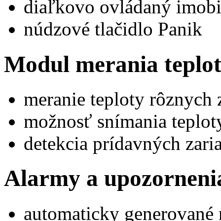
diaľkovo ovládaný imobi
núdzové tlačidlo Panik
Modul merania teplo
meranie teploty rôznych 
možnosť snímania teplot
detekcia prídavných zari
Alarmy a upozorneni
automaticky generované n