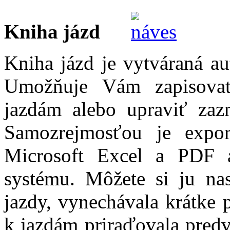
Kniha jázd
Kniha jázd je vytváraná au
Umožňuje Vám zapisova
jazdám alebo upraviť zaz
Samozrejmosťou je expo
Microsoft Excel a PDF a
systému. Môžete si ju nas
jazdy, vynechávala krátke 
k jazdám priraďovala predv