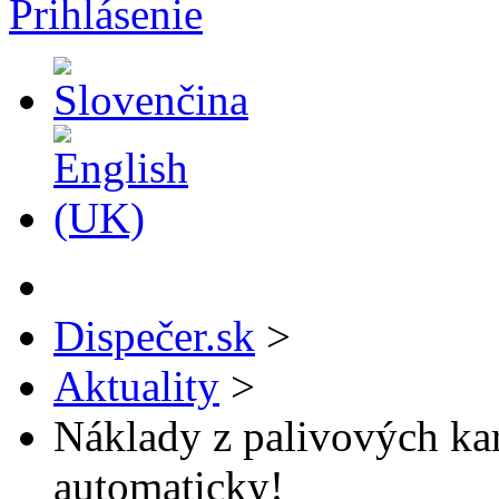
Prihlásenie
Dispečer.sk
>
Aktuality
>
Náklady z palivových kar
automaticky!