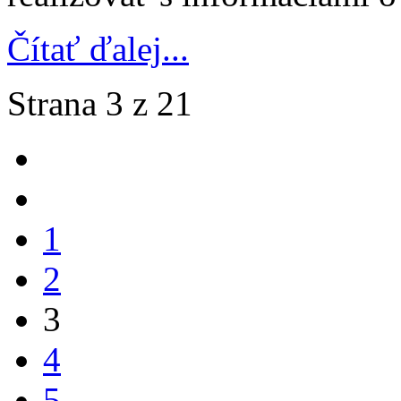
Čítať ďalej...
Strana 3 z 21
1
2
3
4
5