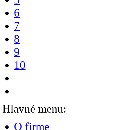
6
7
8
9
10
Hlavné menu:
O firme