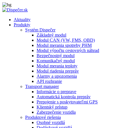
Aktuality
Produkty
Systém Dispečer
Základný modul
Modul CAN (VW, FMS, OBD)
Modul merania spotreby PHM
Modul výpočtu cestovných náhrad
Bezpečnostný modul
Komunikačný modul
Modul merania teploty
Modul riadenia prepráv
Alarmy a upozornenia
API rozhranie
Transport manager
Informácie o preprave
Automatická kontrola prepráv
Prepojenie s poskytovateľmi GPS
Klientský prístup
Zabezpečenie vozidla
Produktové riešenia
Osobné vozidlá
Dodávkové vozidlá