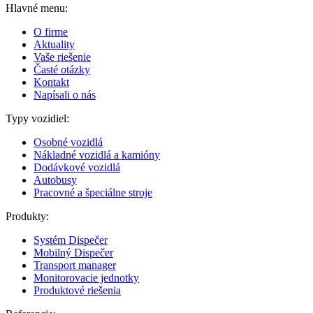
Hlavné menu:
O firme
Aktuality
Vaše riešenie
Časté otázky
Kontakt
Napísali o nás
Typy vozidiel:
Osobné vozidlá
Nákladné vozidlá a kamióny
Dodávkové vozidlá
Autobusy
Pracovné a špeciálne stroje
Produkty:
Systém Dispečer
Mobilný Dispečer
Transport manager
Monitorovacie jednotky
Produktové riešenia