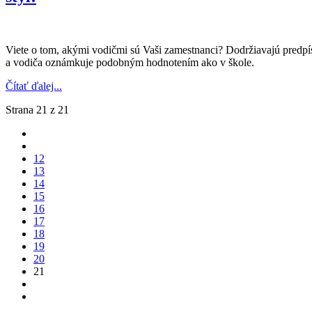
Viete o tom, akými vodičmi sú Vaši zamestnanci? Dodržiavajú predpí
a vodiča oznámkuje podobným hodnotením ako v škole.
Čítať ďalej...
Strana 21 z 21
12
13
14
15
16
17
18
19
20
21