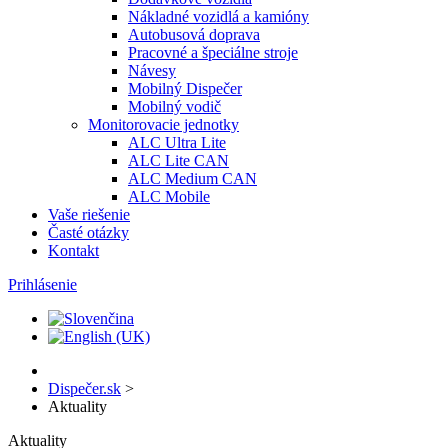
Nákladné vozidlá a kamióny
Autobusová doprava
Pracovné a špeciálne stroje
Návesy
Mobilný Dispečer
Mobilný vodič
Monitorovacie jednotky
ALC Ultra Lite
ALC Lite CAN
ALC Medium CAN
ALC Mobile
Vaše riešenie
Časté otázky
Kontakt
Prihlásenie
Dispečer.sk
>
Aktuality
Aktuality